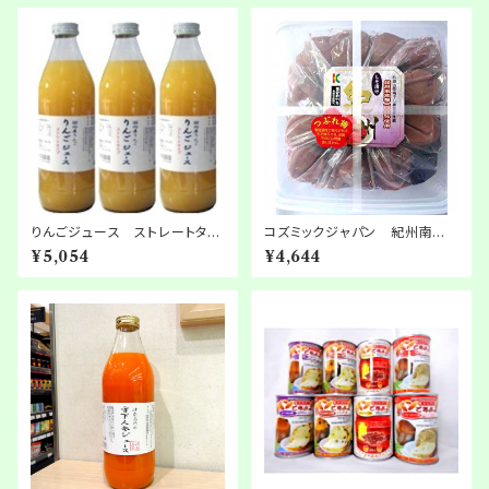
りんごジュース ストレートタイ
コズミックジャパン 紀州南高
プ 1000ml × 6本
梅100％使用 紀州つぶれ梅
¥5,054
¥4,644
しそ漬1kg 2箱