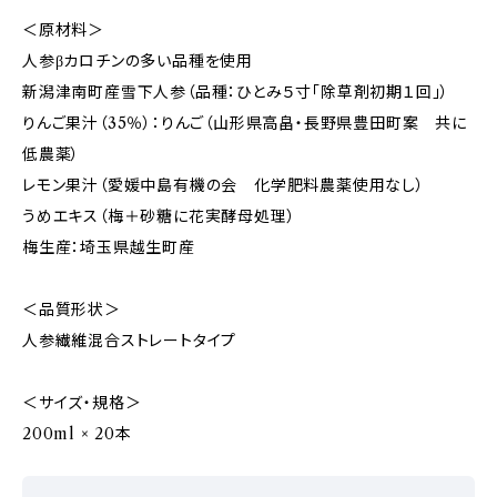
＜原材料＞
人参βカロチンの多い品種を使用
新潟津南町産雪下人参（品種：ひとみ５寸「除草剤初期１回」）
りんご果汁（35％）：りんご（山形県高畠・長野県豊田町案 共に
低農薬）
レモン果汁（愛媛中島有機の会 化学肥料農薬使用なし）
うめエキス（梅＋砂糖に花実酵母処理）
梅生産：埼玉県越生町産
＜品質形状＞
人参繊維混合ストレートタイプ
＜サイズ・規格＞
200ml × 20本