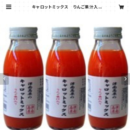
キャロットミックス りんご果汁入
り 200ml × 20本 | cosmicjapa
n