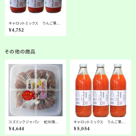
キャロットミックス りんご果汁
入り 200ml × 20本
¥4,752
その他の商品
コズミックジャパン 紀州南高
キャロットミックス りんご果汁
梅100％使用 紀州つぶれ梅
入り 1000ml × 6本
¥4,644
¥5,054
ハチミツ漬1kg 2箱