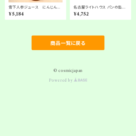
雪下人参ジュース にんじん繊
名古屋ライトハウス パンの缶詰
維混合 1,000ml × 6本
「パンですよ！」4種12缶セット
¥5,184
¥4,752
商品一覧に戻る
© cosmicjapan
Powered by