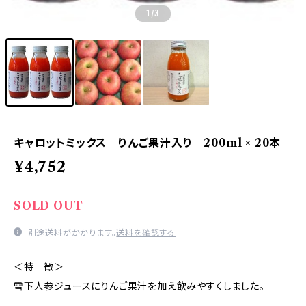
1
/3
キャロットミックス りんご果汁入り 200ml × 20本
¥4,752
SOLD OUT
別途送料がかかります。
送料を確認する
＜特 徴＞
雪下人参ジュースにりんご果汁を加え飲みやすくしました。