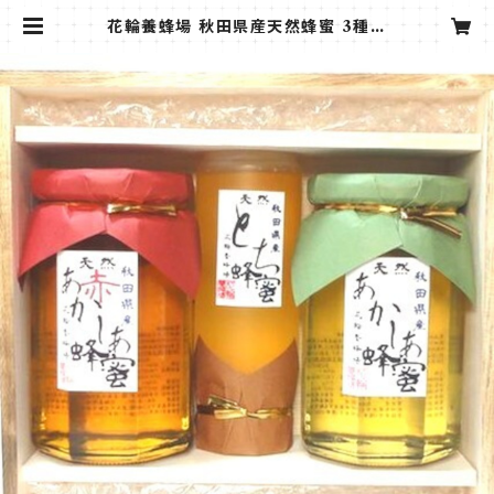
花輪養蜂場 秋田県産天然蜂蜜 3種詰
合せ 木箱入り | cosmicjapan