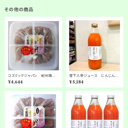
その他の商品
コズミックジャパン 紀州南高
雪下人参ジュース にんじん繊
梅100％使用 紀州つぶれ梅
維混合 1,000ml × 6本
¥4,644
¥5,184
ハチミツ漬1kg 2箱