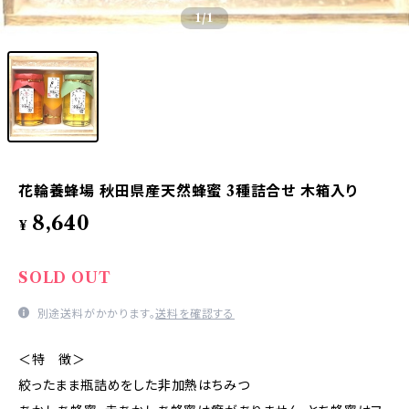
1
/1
花輪養蜂場 秋田県産天然蜂蜜 3種詰合せ 木箱入り
8,640
¥
SOLD OUT
別途送料がかかります。
送料を確認する
＜特 徴＞
絞ったまま瓶詰めをした非加熱はちみつ