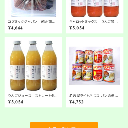
コズミックジャパン 紀州南高
キャロットミックス りんご果汁
梅100％使用 紀州つぶれ梅
入り 1000ml × 6本
¥4,644
¥5,054
しそ漬1kg 2箱
りんごジュース ストレートタイ
名古屋ライトハウス パンの缶詰
プ 1000ml × 6本
「パンですよ！」4種12缶セット
¥5,054
¥4,752